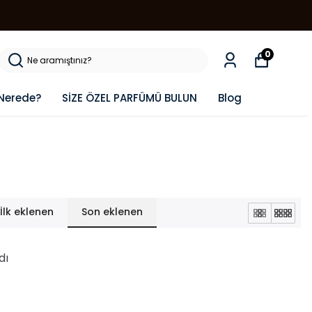
0
Nerede?
SİZE ÖZEL PARFÜMÜ BULUN
Blog
İlk eklenen
Son eklenen
dı