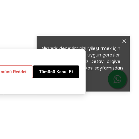
Alışveriş deneyiminizi iyileştirmek için
yasal düzenlemelere uygun çerezler
(cookies) kullanıyoruz. Detaylı bilgiye
Gizlilik ve Çerez Politikası
sayfamızdan
ümünü Reddet
Tümünü Kabul Et
erişebilirsiniz.
Anladım