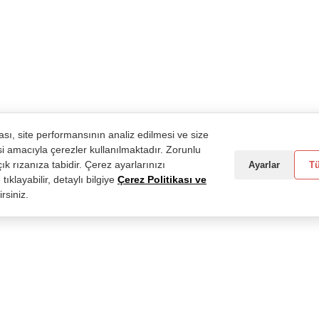
sı, site performansının analiz edilmesi ve size
si amacıyla çerezler kullanılmaktadır. Zorunlu
ık rızanıza tabidir. Çerez ayarlarınızı
Ayarlar
T
tıklayabilir, detaylı bilgiye
Çerez Politikası ve
rsiniz.