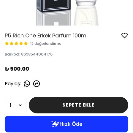
P5 Rich One Erkek Parfüm 100ml
12 değerlendirme
Barkod
:
8698544004176
₺ 900.00
Paylaş
:
SEPETE EKLE