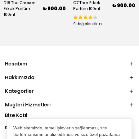
D18 The Chosen
C7 Thor Erkek
₺ 900.00
₺ 900.00
Erkek Parfüm
Parfüm 100ml
100ml
9 değerlendirme
Hesabım
Hakkımızda
Kategoriler
Müşteri Hizmetleri
Bize Katıl
Kampanya ve duyurulardan ilk senin haberin olsun.
Web sitemizde, temel işlevlerin sağlanması, site
performansının analiz edilmesi ve size özel pazarlama