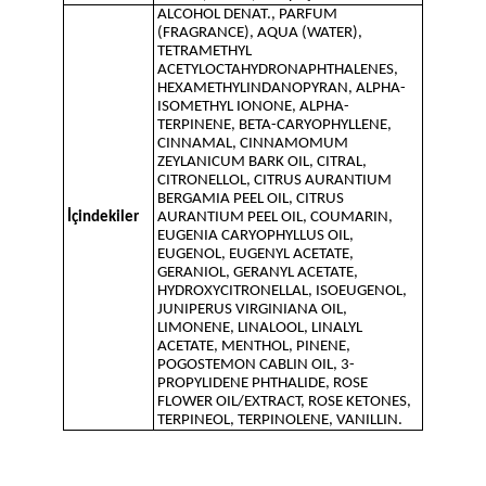
ALCOHOL DENAT., PARFUM
(FRAGRANCE), AQUA (WATER),
TETRAMETHYL
ACETYLOCTAHYDRONAPHTHALENES,
HEXAMETHYLINDANOPYRAN, ALPHA-
ISOMETHYL IONONE, ALPHA-
TERPINENE, BETA-CARYOPHYLLENE,
CINNAMAL, CINNAMOMUM
ZEYLANICUM BARK OIL, CITRAL,
CITRONELLOL, CITRUS AURANTIUM
BERGAMIA PEEL OIL, CITRUS
İçindekiler
AURANTIUM PEEL OIL, COUMARIN,
EUGENIA CARYOPHYLLUS OIL,
EUGENOL, EUGENYL ACETATE,
GERANIOL, GERANYL ACETATE,
HYDROXYCITRONELLAL, ISOEUGENOL,
JUNIPERUS VIRGINIANA OIL,
LIMONENE, LINALOOL, LINALYL
ACETATE, MENTHOL, PINENE,
POGOSTEMON CABLIN OIL, 3-
PROPYLIDENE PHTHALIDE, ROSE
FLOWER OIL/EXTRACT, ROSE KETONES,
TERPINEOL, TERPINOLENE, VANILLIN.