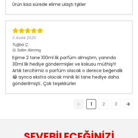
Ürün kısa sürede elime ulaştı tşkler
3 Aralık 2025
Tuğba
Ç.
Satın Alınmış
Eşime 2 tane 100ml lik parfüm almıştım, yanında
30ml lik hediye göndermişler ve kokusu müthiş!!!
Artık tercihimiz o parfüm olacak o derece beğendik
😂 ayrıca ekstra olacak minik iki tane hediye daha
gönderilmişti.. Çok teşekkürler
1
2
3
SEVEBİLECEĞİNİZİ