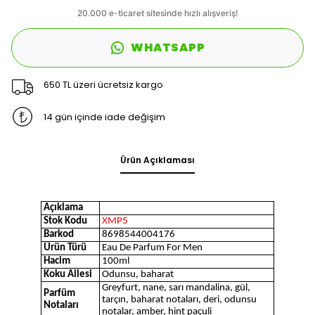
WHATSAPP
650 TL üzeri ücretsiz kargo
14 gün içinde iade değişim
Ürün Açıklaması
Açıklama
Stok Kodu
XMP5
Barkod
8698544004176
Ürün Türü
Eau De Parfum For Men
Hacim
100ml
Koku Ailesi
Odunsu, baharat
Greyfurt, nane, sarı mandalina, gül,
Parfüm
tarçın, baharat notaları, deri, odunsu
Notaları
notalar, amber, hint paçuli