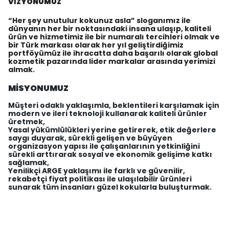
VİZYONUMUZ
“Her şey unutulur kokunuz asla” sloganımız ile
dünyanın her bir noktasındaki insana ulaşıp, kaliteli
ürün ve hizmetimiz ile bir numaralı tercihleri olmak ve
bir Türk markası olarak her yıl geliştirdiğimiz
portföyümüz ile ihracatta daha başarılı olarak global
kozmetik pazarında lider markalar arasında yerimizi
almak.
MİSYONUMUZ
Müşteri odaklı yaklaşımla, beklentileri karşılamak için
modern ve ileri teknoloji kullanarak kaliteli ürünler
üretmek,
Yasal yükümlülükleri yerine getirerek, etik değerlere
saygı duyarak, sürekli gelişen ve büyüyen
organizasyon yapısı ile çalışanlarının yetkinliğini
sürekli arttırarak sosyal ve ekonomik gelişime katkı
sağlamak,
Yenilikçi ARGE yaklaşımı ile farklı ve güvenilir,
rekabetçi fiyat politikası ile ulaşılabilir ürünleri
sunarak tüm insanları güzel kokularla buluşturmak.