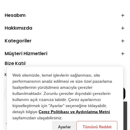
Hesabım
Hakkımızda
Kategoriler
Müşteri Hizmetleri
Bize Katıl
Kampanya ve duyurulardan ilk senin haberin olsun.
Web sitemizde, temel işlevlerin sağlanması, site
performansının analiz edilmesi ve size özel pazarlama
faaliyetlerinin yürütülmesi amacıyla çerezler
Bize Katılın
kullanılmaktadır. Zorunlu çerezler dışındaki çerezlerin
kullanımı açık rızanıza tabidir. Çerez ayarlarınızı
kişiselleştirmek için "Ayarlar" seçeneğine tıklayabilir,
detaylı bilgiye
Çerez Politikası ve Aydınlatma Metni
Alışveriş deneyiminizi iyileştirmek için
sayfamızdan ulaşabilirsiniz.
yasal düzenlemelere uygun çerezler
(cookies) kullanıyoruz. Detaylı bilgiye
Ayarlar
Tümünü Reddet
Gizlilik ve Çerez Politikası
sayfamızdan