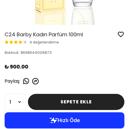
C24 Barby Kadın Parfüm 100ml
4 değerlendirme
Barkod
:
8698544006873
₺ 900.00
Paylaş
:
SEPETE EKLE