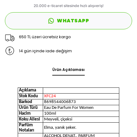
WHATSAPP
650 TL üzeri ücretsiz kargo
14 gün içinde iade değişim
Ürün Açıklaması
Açıklama
Stok Kodu
XFC24
Barkod
8698544006873
Ürün Türü
Eau De Parfum For Women
Hacim
100ml
Koku Ailesi
Meyveli, çiçeksi
Parfüm
Elma, yanık şeker.
Notaları
ALCOHOL DENAT., PARFUM