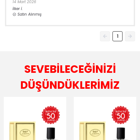
14 Mart 2026
İlker
İ.
Satın Alınmış
1
SEVEBİLECEĞİNİZİ
DÜŞÜNDÜKLERİMİZ