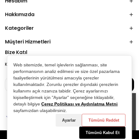
Hesabım
Hakkımızda
Kategoriler
Müşteri Hizmetleri
Bize Katıl
Kampanya ve duyurulardan ilk senin haberin olsun.
Web sitemizde, temel işlevlerin sağlanması, site
performansının analiz edilmesi ve size özel pazarlama
faaliyetlerinin yürütülmesi amacıyla çerezler
Bize Katılın
kullanılmaktadır. Zorunlu çerezler dışındaki çerezlerin
kullanımı açık rızanıza tabidir. Çerez ayarlarınızı
kişiselleştirmek için "Ayarlar" seçeneğine tıklayabilir,
detaylı bilgiye
Çerez Politikası ve Aydınlatma Metni
Alışveriş deneyiminizi iyileştirmek için
sayfamızdan ulaşabilirsiniz.
yasal düzenlemelere uygun çerezler
(cookies) kullanıyoruz. Detaylı bilgiye
Ayarlar
Tümünü Reddet
Gizlilik ve Çerez Politikası
sayfamızdan
erişebilirsiniz.
Tümünü Kabul Et
Anladım
©2025 Tüm Hakları Saklıdır - D&P Perfumum tarafından