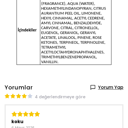
(FRAGRANCE), AQUA (WATER),
HEXAMETHYLINDANOPYRAN, CITRUS
AURANTIUM PEEL OIL, LIMONENE,
HEXYL CINNAMAL, ACETYL CEDRENE,
AMYL CINNAMAL, BENZALDEHYDE,
CARVONE, CITRAL, CITRONELLOL,
İçindekiler
EUGENOL, GERANIOL, GERANYL
ACETATE, LINALOOL, PINENE, ROSE
KETONES, TERPINEOL, TERPINOLENE,
TETRAMETHYL
ACETYLOCTAHYDRONAPHTHALENES,
TRIMETHYLBENZENEPROPANOL,
VANILLIN.
Yorumlar
Yorum Yap
4 değerlendirmeye göre
koku
6 Mayıs 2026