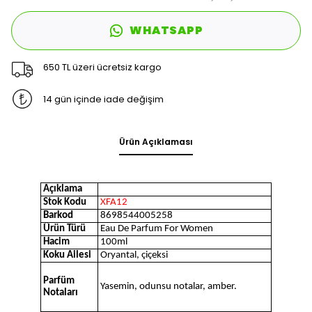
WHATSAPP
650 TL üzeri ücretsiz kargo
14 gün içinde iade değişim
Ürün Açıklaması
Açıklama
Stok Kodu
XFA12
Barkod
8698544005258
Ürün Türü
Eau De Parfum For Women
Hacim
100ml
Koku Ailesi
Oryantal, çiçeksi
Parfüm
Yasemin, odunsu notalar, amber.
Notaları