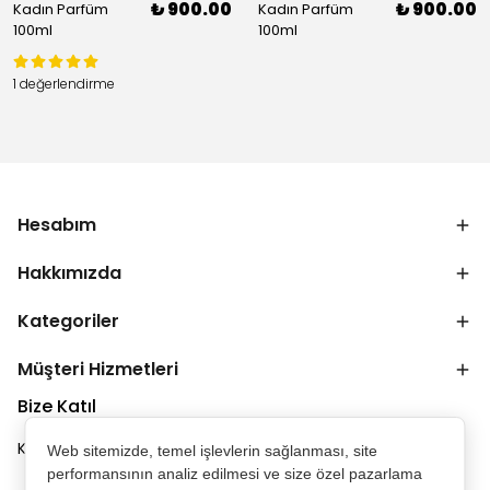
₺ 900.00
₺ 900.00
Kadın Parfüm
Kadın Parfüm
100ml
100ml
1 değerlendirme
Hesabım
Hakkımızda
Kategoriler
Müşteri Hizmetleri
Bize Katıl
Kampanya ve duyurulardan ilk senin haberin olsun.
Web sitemizde, temel işlevlerin sağlanması, site
performansının analiz edilmesi ve size özel pazarlama