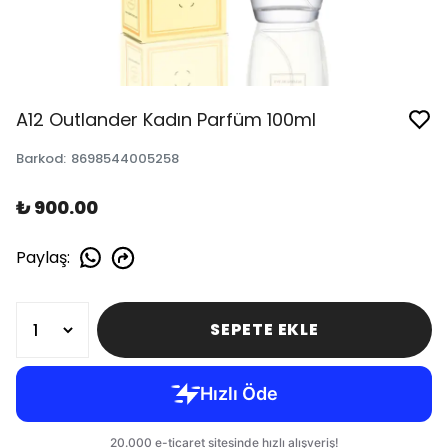
A12 Outlander Kadın Parfüm 100ml
Barkod
:
8698544005258
₺ 900.00
Paylaş
:
SEPETE EKLE