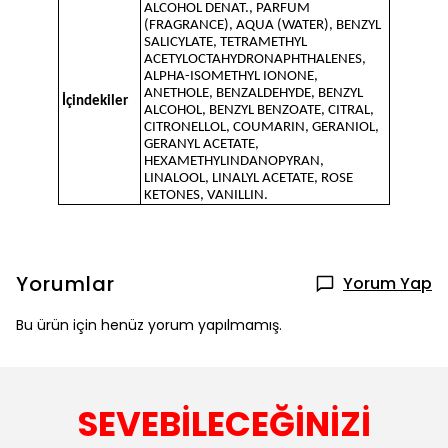
ALCOHOL DENAT., PARFUM
(FRAGRANCE), AQUA (WATER), BENZYL
SALICYLATE, TETRAMETHYL
ACETYLOCTAHYDRONAPHTHALENES,
ALPHA-ISOMETHYL IONONE,
ANETHOLE, BENZALDEHYDE, BENZYL
İçindekiler
ALCOHOL, BENZYL BENZOATE, CITRAL,
CITRONELLOL, COUMARIN, GERANIOL,
GERANYL ACETATE,
HEXAMETHYLINDANOPYRAN,
LINALOOL, LINALYL ACETATE, ROSE
KETONES, VANILLIN.
Yorumlar
Yorum Yap
Bu ürün için henüz yorum yapılmamış.
SEVEBİLECEĞİNİZİ