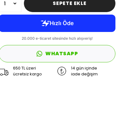
SEPETE EKLE
WHATSAPP
650 TL üzeri
14 gün içinde
ücretsiz kargo
iade değişim