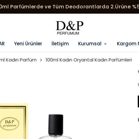
HER SIPARIŞE ÖZEL SÜRPRIZ HEDIYELER
AR
Yeni Ürünler
İletişim
Kurumsal
Kargom 
ml Kadın Parfüm
100ml Kadın Oryantal Kadın Parfümleri