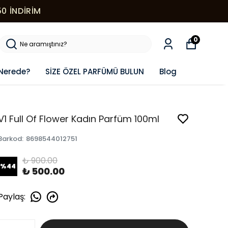
0
Nerede?
SİZE ÖZEL PARFÜMÜ BULUN
Blog
V1 Full Of Flower Kadın Parfüm 100ml
Barkod
:
8698544012751
₺ 900.00
%
44
₺ 500.00
Paylaş
: