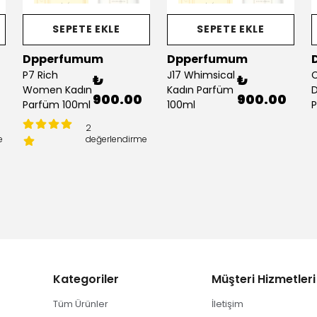
SEPETE EKLE
SEPETE EKLE
Dpperfumum
Dpperfumum
P7 Rich
J17 Whimsical
C
₺
₺
Women Kadın
Kadın Parfüm
D
900.00
900.00
Parfüm 100ml
100ml
P
2
e
değerlendirme
Kategoriler
Müşteri Hizmetleri
Tüm Ürünler
İletişim