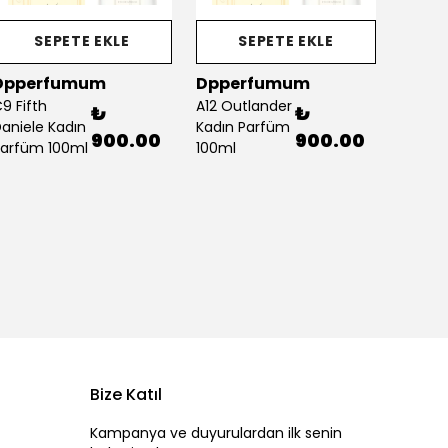
SEPETE EKLE
SEPETE EKLE
Dpperfumum
Dpperfumum
Dppe
9 Fifth
A12 Outlander
B4 By B
₺
₺
aniele Kadın
Kadın Parfüm
Kadın 
900.00
900.00
arfüm 100ml
100ml
100ml
Bize Katıl
Kampanya ve duyurulardan ilk senin