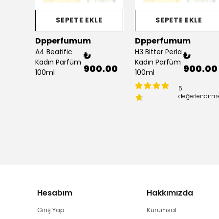
E
SEPETE EKLE
SEPETE EKLE
Dpperfumum
Dpperfumum
A4 Beatific
H3 Bitter Perla
₺
₺
Kadın Parfüm
Kadın Parfüm
0.00
900.00
900.00
100ml
100ml
5
endirme
değerlendirm
Hesabım
Hakkımızda
Giriş Yap
Kurumsal