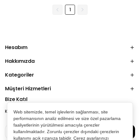
1
Hesabım
Hakkımızda
Kategoriler
Müşteri Hizmetleri
Bize Katıl
Kampanya ve duyurulardan ilk senin haberin olsun.
Web sitemizde, temel işlevlerin sağlanması, site
performansının analiz edilmesi ve size özel pazarlama
faaliyetlerinin yürütülmesi amacıyla çerezler
Bize Katılın
kullanılmaktadır. Zorunlu çerezler dışındaki çerezlerin
kullanımı açık rızanıza tabidir. Çerez ayarlarınızı