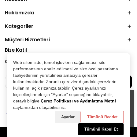
Hakkımızda
Kategoriler
Müşteri Hizmetleri
Bize Katıl
Kampanya ve duyurulardan ilk senin haberin olsun.
Web sitemizde, temel işlevlerin sağlanması, site
performansının analiz edilmesi ve size özel pazarlama
faaliyetlerinin yürütülmesi amacıyla çerezler
Bize Katılın
kullanılmaktadır. Zorunlu çerezler dışındaki çerezlerin
kullanımı açık rızanıza tabidir. Çerez ayarlarınızı
kişiselleştirmek için "Ayarlar" seçeneğine tıklayabilir,
detaylı bilgiye
Çerez Politikası ve Aydınlatma Metni
Alışveriş deneyiminizi iyileştirmek için
sayfamızdan ulaşabilirsiniz.
yasal düzenlemelere uygun çerezler
(cookies) kullanıyoruz. Detaylı bilgiye
Ayarlar
Tümünü Reddet
Gizlilik ve Çerez Politikası
sayfamızdan
erişebilirsiniz.
Tümünü Kabul Et
Anladım
©2025 Tüm Hakları Saklıdır - D&P Perfumum tarafından