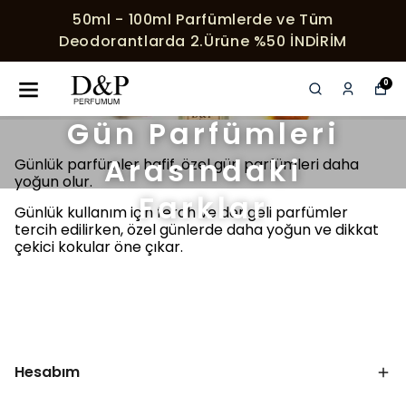
50ml - 100ml Parfümlerde ve Tüm
Deodorantlarda 2.Ürüne %50 İNDİRİM
Günlük ve Özel
0
Gün Parfümleri
Arasındaki
Günlük parfümler hafif, özel gün parfümleri daha
yoğun olur.
Farklar
Günlük kullanım için ferah ve dengeli parfümler
tercih edilirken, özel günlerde daha yoğun ve dikkat
çekici kokular öne çıkar.
Hesabım