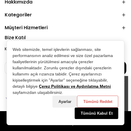
Hakkımızda
Kategoriler
Müşteri Hizmetleri
Bize Katıl
Kampanya ve duyurulardan ilk senin haberin olsun.
Web sitemizde, temel işlevlerin sağlanması, site
performansının analiz edilmesi ve size özel pazarlama
faaliyetlerinin yürütülmesi amacıyla çerezler
Bize Katılın
kullanılmaktadır. Zorunlu çerezler dışındaki çerezlerin
kullanımı açık rızanıza tabidir. Çerez ayarlarınızı
kişiselleştirmek için "Ayarlar" seçeneğine tıklayabilir,
detaylı bilgiye
Çerez Politikası ve Aydınlatma Metni
Alışveriş deneyiminizi iyileştirmek için
sayfamızdan ulaşabilirsiniz.
yasal düzenlemelere uygun çerezler
(cookies) kullanıyoruz. Detaylı bilgiye
Ayarlar
Tümünü Reddet
Gizlilik ve Çerez Politikası
sayfamızdan
erişebilirsiniz.
Tümünü Kabul Et
Anladım
©2025 Tüm Hakları Saklıdır - D&P Perfumum tarafından
hazırlanmıştır