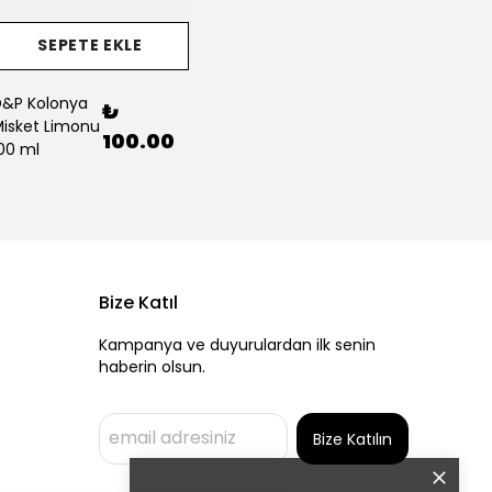
SEPETE EKLE
&P Kolonya
₺
isket Limonu
100.00
00 ml
Bize Katıl
Kampanya ve duyurulardan ilk senin
haberin olsun.
Bize Katılın