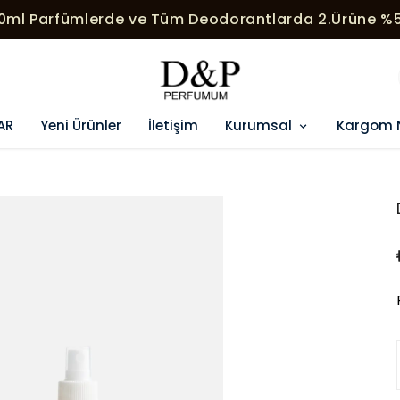
00ml Parfümlerde ve Tüm Deodorantlarda 2.Ürüne %5
AR
Yeni Ürünler
İletişim
Kurumsal
Kargom 