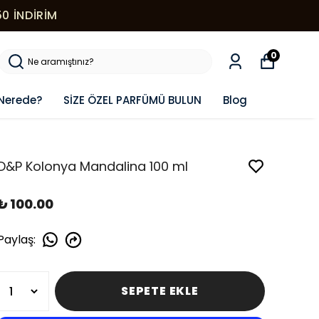
0 İNDİRİM
0
Nerede?
SİZE ÖZEL PARFÜMÜ BULUN
Blog
D&P Kolonya Mandalina 100 ml
₺ 100.00
Paylaş
:
SEPETE EKLE