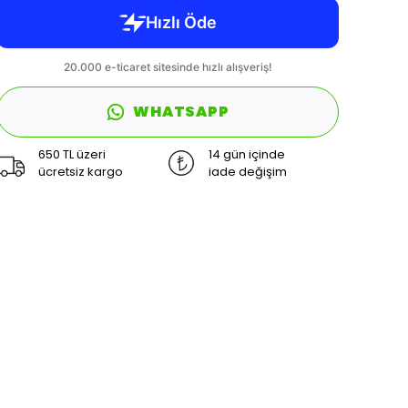
WHATSAPP
650 TL üzeri
14 gün içinde
ücretsiz kargo
iade değişim