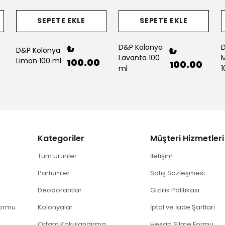
SEPETE EKLE
SEPETE EKLE
D&P Kolonya
D
₺
₺
D&P Kolonya
Lavanta 100
M
Limon 100 ml
100.00
100.00
ml
1
Kategoriler
Müşteri Hizmetleri
Tüm Ürünler
İletişim
Parfümler
Satış Sözleşmesi
Deodorantlar
Gizlilik Politikası
Formu
Kolonyalar
İptal ve İade Şartları
Ortam Kokulandırma
Hesap Silme Formu