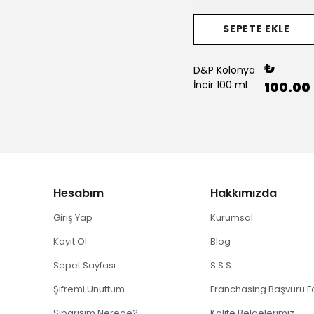
SEPETE EKLE
₺
D&P Kolonya
İncir 100 ml
100.00
Hesabım
Hakkımızda
Giriş Yap
Kurumsal
Kayıt Ol
Blog
Sepet Sayfası
S.S.S
Şifremi Unuttum
Franchasing Başvuru 
Siparişim Nerede?
Kalite Belgelerimiz