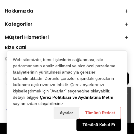
Hakkımızda
Kategoriler
Müşteri Hizmetleri
Bize Katıl
Kampanya ve duyurulardan ilk senin haberin olsun.
Web sitemizde, temel işlevlerin sağlanması, site
performansının analiz edilmesi ve size özel pazarlama
faaliyetlerinin yürütülmesi amacıyla çerezler
Bize Katılın
kullanılmaktadır. Zorunlu çerezler dışındaki çerezlerin
kullanımı açık rızanıza tabidir. Çerez ayarlarınızı
kişiselleştirmek için "Ayarlar" seçeneğine tıklayabilir,
detaylı bilgiye
Çerez Politikası ve Aydınlatma Metni
Alışveriş deneyiminizi iyileştirmek için
sayfamızdan ulaşabilirsiniz.
yasal düzenlemelere uygun çerezler
(cookies) kullanıyoruz. Detaylı bilgiye
Ayarlar
Tümünü Reddet
Gizlilik ve Çerez Politikası
sayfamızdan
erişebilirsiniz.
Tümünü Kabul Et
Anladım
©2025 Tüm Hakları Saklıdır - D&P Perfumum tarafından