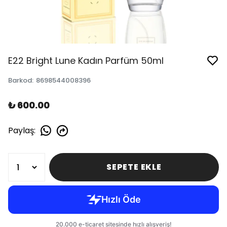
E22 Bright Lune Kadın Parfüm 50ml
Barkod
:
8698544008396
₺ 600.00
Paylaş
:
SEPETE EKLE