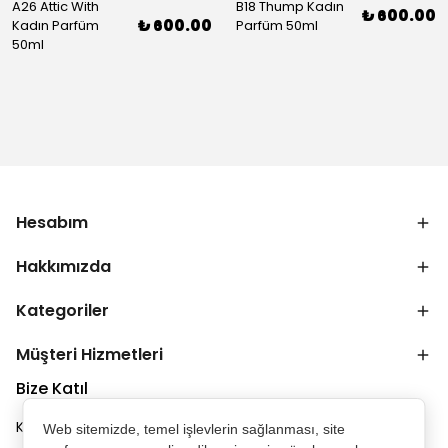
A26 Attic With
B18 Thump Kadın
₺ 600.00
₺ 600.00
Kadın Parfüm
Parfüm 50ml
50ml
Hesabım
Hakkımızda
Kategoriler
Müşteri Hizmetleri
Bize Katıl
Kampanya ve duyurulardan ilk senin haberin olsun.
Web sitemizde, temel işlevlerin sağlanması, site