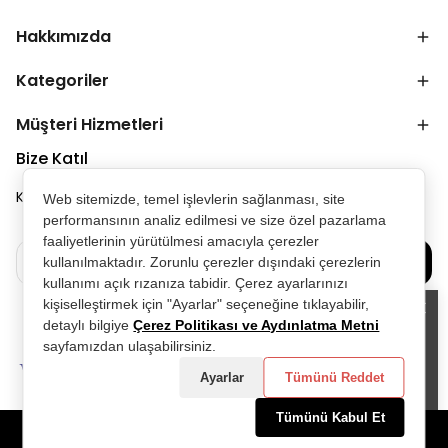
Hakkımızda
Kategoriler
Müşteri Hizmetleri
Bize Katıl
Kampanya ve duyurulardan ilk senin haberin olsun.
Web sitemizde, temel işlevlerin sağlanması, site
performansının analiz edilmesi ve size özel pazarlama
faaliyetlerinin yürütülmesi amacıyla çerezler
Bize Katılın
kullanılmaktadır. Zorunlu çerezler dışındaki çerezlerin
kullanımı açık rızanıza tabidir. Çerez ayarlarınızı
kişiselleştirmek için "Ayarlar" seçeneğine tıklayabilir,
detaylı bilgiye
Çerez Politikası ve Aydınlatma Metni
Alışveriş deneyiminizi iyileştirmek için
sayfamızdan ulaşabilirsiniz.
yasal düzenlemelere uygun çerezler
(cookies) kullanıyoruz. Detaylı bilgiye
Ayarlar
Tümünü Reddet
Gizlilik ve Çerez Politikası
sayfamızdan
erişebilirsiniz.
Tümünü Kabul Et
Anladım
©2025 Tüm Hakları Saklıdır - D&P Perfumum tarafından