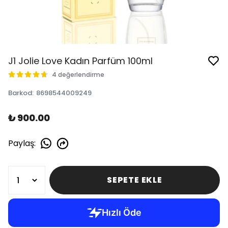
J1 Jolie Love Kadın Parfüm 100ml
4 değerlendirme
Barkod
:
8698544009249
₺ 900.00
Paylaş
:
SEPETE EKLE