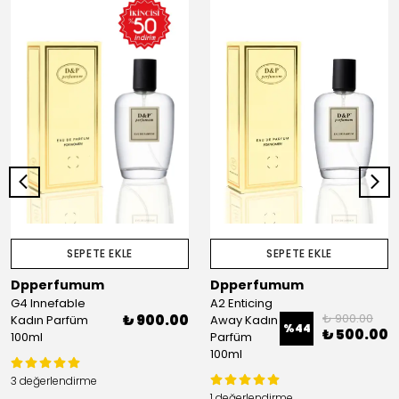
SEPETE EKLE
SEPETE EKLE
Dpperfumum
Dpperfumum
G4 Innefable
A2 Enticing
₺ 900.00
₺ 900.00
Kadın Parfüm
Away Kadın
%
44
₺ 500.00
100ml
Parfüm
100ml
3 değerlendirme
1 değerlendirme