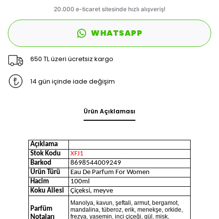
WHATSAPP
650 TL üzeri ücretsiz kargo
14 gün içinde iade değişim
Ürün Açıklaması
Açıklama
Stok Kodu
XFJ1
Barkod
8698544009249
Ürün Türü
Eau De Parfum For Women
Hacim
100ml
Koku Ailesi
Çiçeksi, meyve
Manolya, kavun, şeftali, armut, bergamot,
Parfüm
mandalina, tüberoz, erik, menekşe, orkide,
frezya, yasemin, inci çiçeği, gül, misk,
Notaları