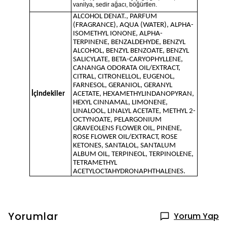
vanilya, sedir ağacı, böğürtlen.
ALCOHOL DENAT., PARFUM
(FRAGRANCE), AQUA (WATER), ALPHA-
ISOMETHYL IONONE, ALPHA-
TERPINENE, BENZALDEHYDE, BENZYL
ALCOHOL, BENZYL BENZOATE, BENZYL
SALICYLATE, BETA-CARYOPHYLLENE,
CANANGA ODORATA OIL/EXTRACT,
CITRAL, CITRONELLOL, EUGENOL,
FARNESOL, GERANIOL, GERANYL
İçindekiler
ACETATE, HEXAMETHYLINDANOPYRAN,
HEXYL CINNAMAL, LIMONENE,
LINALOOL, LINALYL ACETATE, METHYL 2-
OCTYNOATE, PELARGONIUM
GRAVEOLENS FLOWER OIL, PINENE,
ROSE FLOWER OIL/EXTRACT, ROSE
KETONES, SANTALOL, SANTALUM
ALBUM OIL, TERPINEOL, TERPINOLENE,
TETRAMETHYL
ACETYLOCTAHYDRONAPHTHALENES.
Yorumlar
Yorum Yap