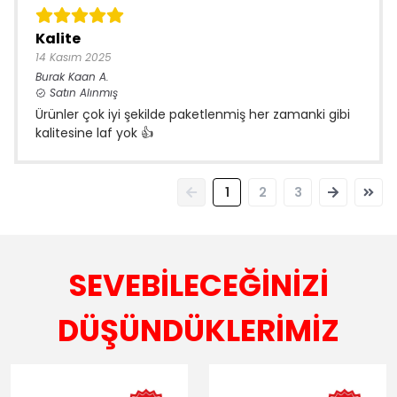
Kalite
14 Kasım 2025
Burak Kaan
A.
Satın Alınmış
Ürünler çok iyi şekilde paketlenmiş her zamanki gibi
kalitesine laf yok 👍
1
2
3
SEVEBİLECEĞİNİZİ
DÜŞÜNDÜKLERİMİZ