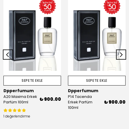
SEPETE EKLE
SEPETE EKLE
Dpperfumum
Dpperfumum
A20 Maxima Erkek
P14 Tacenda
₺ 900.00
₺ 900.00
Parfüm 100ml
Erkek Parfüm
100ml
1 değerlendirme