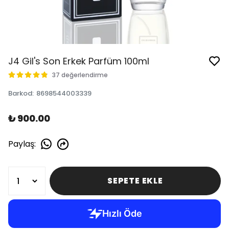
J4 Gil's Son Erkek Parfüm 100ml
37 değerlendirme
Barkod
:
8698544003339
₺ 900.00
Paylaş
:
SEPETE EKLE