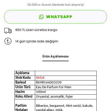
WHATSAPP
650 TL üzeri ücretsiz kargo
14 gün içinde iade değişim
Ürün Açıklaması
Açıklama
Stok Kodu
XMJ4
Barkod
8698544003339
Ürün Türü
Eau De Parfum For Men
Hacim
100ml
Koku Ailesi
Oryantal, aromatik, fujer
Parfüm
Biberiye, bergamot, Hint cevizi, kakule,
Notaları
sandal ağacı, misk.