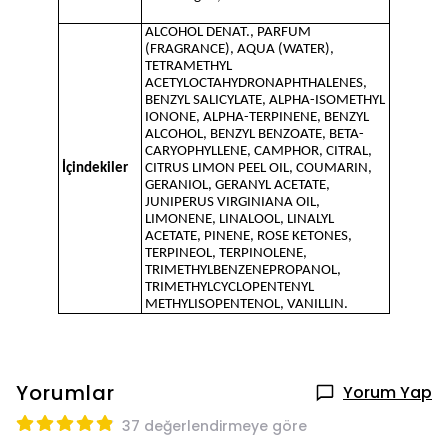
ALCOHOL DENAT., PARFUM
(FRAGRANCE), AQUA (WATER),
TETRAMETHYL
ACETYLOCTAHYDRONAPHTHALENES,
BENZYL SALICYLATE, ALPHA-ISOMETHYL
IONONE, ALPHA-TERPINENE, BENZYL
ALCOHOL, BENZYL BENZOATE, BETA-
CARYOPHYLLENE, CAMPHOR, CITRAL,
İçindekiler
CITRUS LIMON PEEL OIL, COUMARIN,
GERANIOL, GERANYL ACETATE,
JUNIPERUS VIRGINIANA OIL,
LIMONENE, LINALOOL, LINALYL
ACETATE, PINENE, ROSE KETONES,
TERPINEOL, TERPINOLENE,
TRIMETHYLBENZENEPROPANOL,
TRIMETHYLCYCLOPENTENYL
METHYLISOPENTENOL, VANILLIN.
Yorumlar
Yorum Yap
37 değerlendirmeye göre