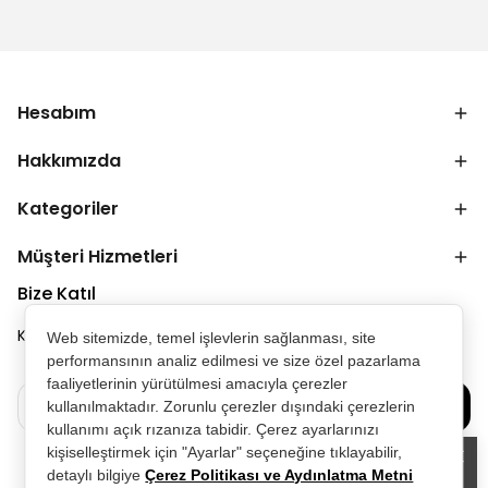
Hesabım
Hakkımızda
Kategoriler
Müşteri Hizmetleri
Bize Katıl
Kampanya ve duyurulardan ilk senin haberin olsun.
Web sitemizde, temel işlevlerin sağlanması, site
performansının analiz edilmesi ve size özel pazarlama
faaliyetlerinin yürütülmesi amacıyla çerezler
Bize Katılın
kullanılmaktadır. Zorunlu çerezler dışındaki çerezlerin
kullanımı açık rızanıza tabidir. Çerez ayarlarınızı
kişiselleştirmek için "Ayarlar" seçeneğine tıklayabilir,
detaylı bilgiye
Çerez Politikası ve Aydınlatma Metni
Alışveriş deneyiminizi iyileştirmek için