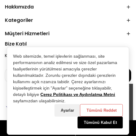
Hakkımızda
Kategoriler
Müşteri Hizmetleri
Bize Katıl
Kampanya ve duyurulardan ilk senin haberin olsun.
Web sitemizde, temel işlevlerin sağlanması, site
performansının analiz edilmesi ve size özel pazarlama
faaliyetlerinin yürütülmesi amacıyla çerezler
Bize Katılın
kullanılmaktadır. Zorunlu çerezler dışındaki çerezlerin
kullanımı açık rızanıza tabidir. Çerez ayarlarınızı
kişiselleştirmek için "Ayarlar" seçeneğine tıklayabilir,
detaylı bilgiye
Çerez Politikası ve Aydınlatma Metni
Alışveriş deneyiminizi iyileştirmek için
sayfamızdan ulaşabilirsiniz.
yasal düzenlemelere uygun çerezler
(cookies) kullanıyoruz. Detaylı bilgiye
Ayarlar
Tümünü Reddet
Gizlilik ve Çerez Politikası
sayfamızdan
erişebilirsiniz.
Tümünü Kabul Et
Anladım
©2025 Tüm Hakları Saklıdır - D&P Perfumum tarafından
hazırlanmıştır