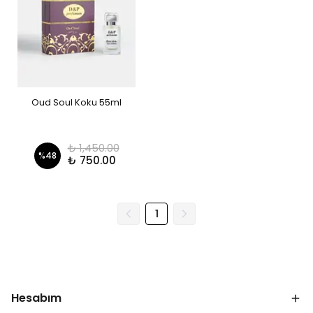
Oud Soul Koku 55ml
₺ 1,450.00
%
48
₺ 750.00
1
Hesabım