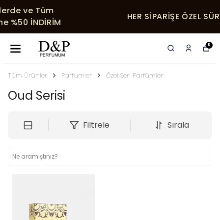
HER SIPARIŞE ÖZEL SÜRPRIZ HEDIYELER
0
Tüm Ürünler
Parfumler
Özel Seri Parfümler
Oud Serisi
Filtrele
Sırala