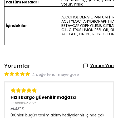
Bergamot, liçi, şeftali, yasemin
Parfüm Notaları
yosun, misk.
ALCOHOL DENAT., PARFUM (FRA
ACETYLOCTAHYDRONAPHTHALENE
İçindekiler
BETA-CARYOPHYLLENE, CITRAL,
OIL, CITRUS LIMON PEEL OIL, GE
ACETATE, PINENE, ROSE KETONES
Yorumlar
Yorum Yap
4 değerlendirmeye göre
Hızlı kargo güvenilir mağaza
13 Temmuz 2026
MURAT
K.
Ürünleri bugün teslim aldım hediyeleriniz içinde çok