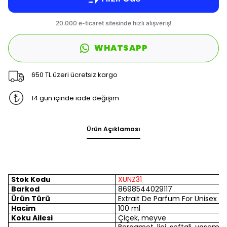
WHATSAPP
650 TL üzeri ücretsiz kargo
14 gün içinde iade değişim
Ürün Açıklaması
Stok Kodu
XUNZ31
Barkod
8698544029117
Ürün Türü
Extrait De Parfum For Unisex
Hacim
100 ml
Koku Ailesi
Çiçek, meyve