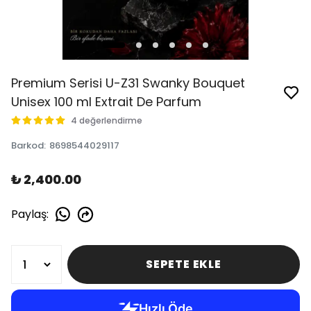
Premium Serisi U-Z31 Swanky Bouquet
Unisex 100 ml Extrait De Parfum
4 değerlendirme
Barkod
:
8698544029117
₺ 2,400.00
Paylaş
:
SEPETE EKLE