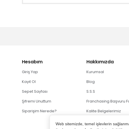
Hesabım
Hakkımızda
Giriş Yap
Kurumsal
Kayıt Ol
Blog
Sepet Sayfası
S.S.S
Şifremi Unuttum
Franchasing Başvuru 
Siparişim Nerede?
Kalite Belgelerimiz
Web sitemizde, temel işlevlerin sağlanma