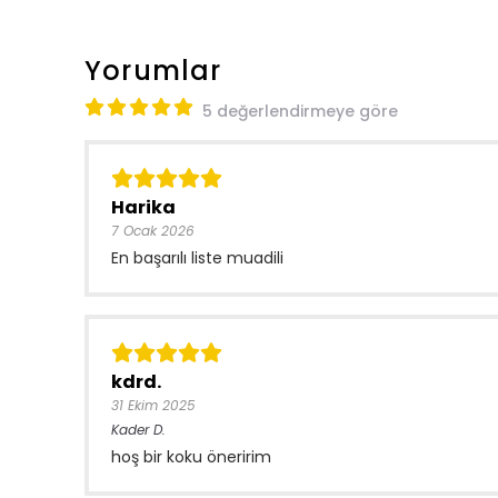
Yorumlar
5 değerlendirmeye göre
Harika
7 Ocak 2026
En başarılı liste muadili
kdrd.
31 Ekim 2025
Kader
D.
hoş bir koku öneririm