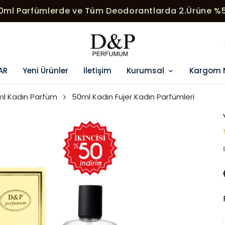
00ml Parfümlerde ve Tüm Deodorantlarda 2.Ürüne %5
AR
Yeni Ürünler
İletişim
Kurumsal
Kargom 
l Kadın Parfüm
50ml Kadın Fujer Kadın Parfümleri