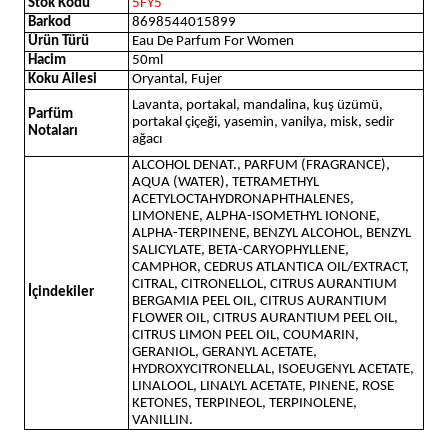
Stok Kodu
5FY5
Barkod
8698544015899
Ürün Türü
Eau De Parfum For Women
Hacim
50ml
Koku Ailesi
Oryantal, Fujer
Lavanta, portakal, mandalina, kuş üzümü,
Parfüm
portakal çiçeği, yasemin, vanilya, misk, sedir
Notaları
ağacı
ALCOHOL DENAT., PARFUM (FRAGRANCE),
AQUA (WATER), TETRAMETHYL
ACETYLOCTAHYDRONAPHTHALENES,
LIMONENE, ALPHA-ISOMETHYL IONONE,
ALPHA-TERPINENE, BENZYL ALCOHOL, BENZYL
SALICYLATE, BETA-CARYOPHYLLENE,
CAMPHOR, CEDRUS ATLANTICA OIL/EXTRACT,
CITRAL, CITRONELLOL, CITRUS AURANTIUM
İçindekiler
BERGAMIA PEEL OIL, CITRUS AURANTIUM
FLOWER OIL, CITRUS AURANTIUM PEEL OIL,
CITRUS LIMON PEEL OIL, COUMARIN,
GERANIOL, GERANYL ACETATE,
HYDROXYCITRONELLAL, ISOEUGENYL ACETATE,
LINALOOL, LINALYL ACETATE, PINENE, ROSE
KETONES, TERPINEOL, TERPINOLENE,
VANILLIN.