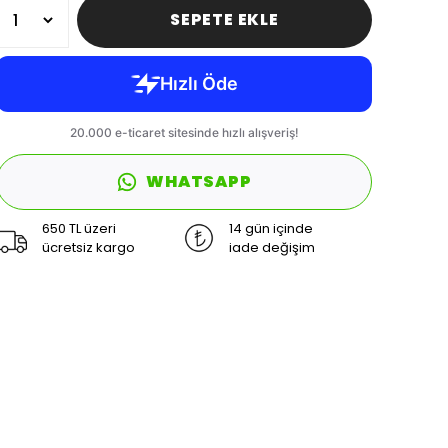
SEPETE EKLE
WHATSAPP
650 TL üzeri
14 gün içinde
ücretsiz kargo
iade değişim