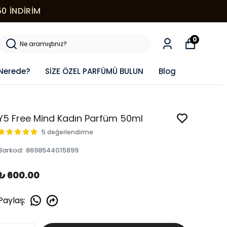
0 İNDİRİM
0
Nerede?
SİZE ÖZEL PARFÜMÜ BULUN
Blog
Y5 Free Mind Kadın Parfüm 50ml
5 değerlendirme
Barkod
:
8698544015899
₺ 600.00
Paylaş
: