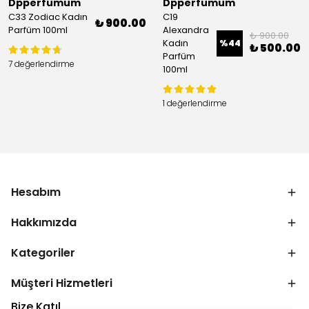
Dpperfumum
Dpperfumum
C33 Zodiac Kadın
C19
₺ 900.00
Parfüm 100ml
Alexandra
₺ 900.00
Kadın
%
44
₺ 500.00
Parfüm
7 değerlendirme
100ml
1 değerlendirme
Hesabım
Hakkımızda
Kategoriler
Müşteri Hizmetleri
Bize Katıl