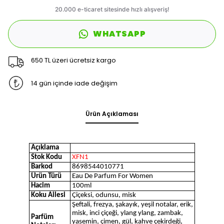
WHATSAPP
650 TL üzeri ücretsiz kargo
14 gün içinde iade değişim
Ürün Açıklaması
Açıklama
Stok Kodu
XFN1
Barkod
8698544010771
Ürün Türü
Eau De Parfum For Women
Hacim
100ml
Koku Ailesi
Çiçeksi, odunsu, misk
Şeftali, frezya, şakayık, yeşil notalar, erik,
misk, inci çiçeği, ylang ylang, zambak,
Parfüm
yasemin, çimen, gül, kahve çekirdeği,