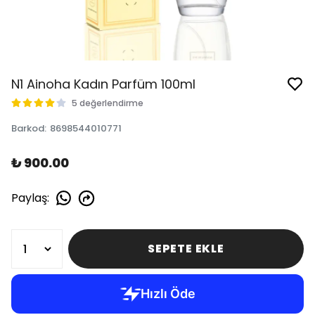
N1 Ainoha Kadın Parfüm 100ml
5 değerlendirme
Barkod
:
8698544010771
₺ 900.00
Paylaş
:
SEPETE EKLE