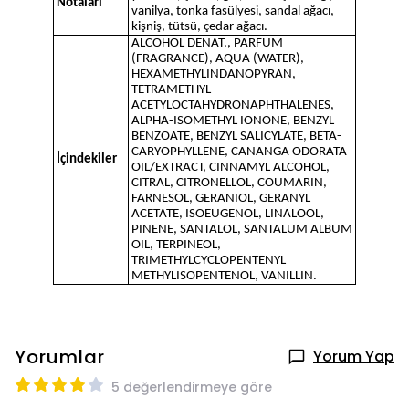
Notaları
vanilya, tonka fasülyesi, sandal ağacı,
kişniş, tütsü, çedar ağacı.
ALCOHOL DENAT., PARFUM
(FRAGRANCE), AQUA (WATER),
HEXAMETHYLINDANOPYRAN,
TETRAMETHYL
ACETYLOCTAHYDRONAPHTHALENES,
ALPHA-ISOMETHYL IONONE, BENZYL
BENZOATE, BENZYL SALICYLATE, BETA-
CARYOPHYLLENE, CANANGA ODORATA
İçindekiler
OIL/EXTRACT, CINNAMYL ALCOHOL,
CITRAL, CITRONELLOL, COUMARIN,
FARNESOL, GERANIOL, GERANYL
ACETATE, ISOEUGENOL, LINALOOL,
PINENE, SANTALOL, SANTALUM ALBUM
OIL, TERPINEOL,
TRIMETHYLCYCLOPENTENYL
METHYLISOPENTENOL, VANILLIN.
Yorumlar
Yorum Yap
5 değerlendirmeye göre