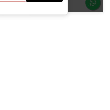
Anladım
Bize Katıl
Kampanya ve duyurulardan ilk senin
haberin olsun.
Bize Katılın