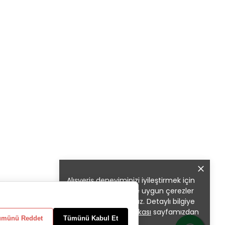
Alışveriş deneyiminizi iyileştirmek için
yasal düzenlemelere uygun çerezler
(cookies) kullanıyoruz. Detaylı bilgiye
Gizlilik ve Çerez Politikası
sayfamızdan
ümünü Reddet
Tümünü Kabul Et
erişebilirsiniz.