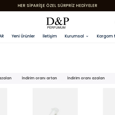
HER SIPARIŞE ÖZEL SÜRPRIZ HEDIYELER
AR
Yeni Ürünler
İletişim
Kurumsal
Kargom 
 azalan
İndirim oranı artan
İndirim oranı azalan