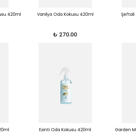
kusu 420ml
Vanilya Oda Kokusu 420ml
Şeftal
₺ 270.00
20ml
Esinti Oda Kokusu 420ml
Garden M