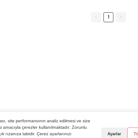
1
sı, site performansının analiz edilmesi ve size
si amacıyla çerezler kullanılmaktadır. Zorunlu
ık rızanıza tabidir. Çerez ayarlarınızı
Ayarlar
T