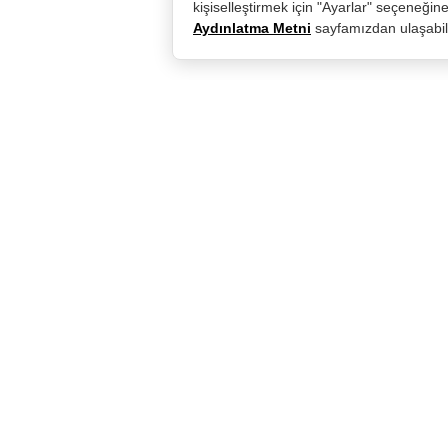
kişiselleştirmek için "Ayarlar" seçeneğine 
Aydınlatma Metni
sayfamızdan ulaşabili
Hesabım
Hakkımızda
Giriş Yap
Kurumsal
Kayıt Ol
Blog
Sepet Sayfası
S.S.S
Şifremi Unuttum
Franchasing Başvuru 
Siparişim Nerede?
Kalite Belgelerimiz
©2025 Tüm Hakları Saklıdır - D&P Perfumum tarafından hazır