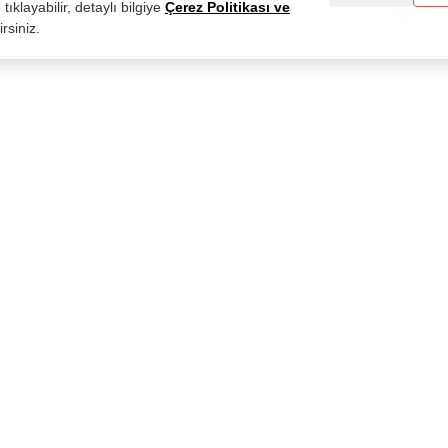
tıklayabilir, detaylı bilgiye
Çerez Politikası ve
rsiniz.
Kategoriler
Müşteri Hizmetleri
Tüm Ürünler
İletişim
Parfümler
Satış Sözleşmesi
Deodorantlar
Gizlilik Politikası
Formu
Kolonyalar
İptal ve İade Şartları
Ortam Kokulandırma
Hesap Silme Formu
lanmıştır